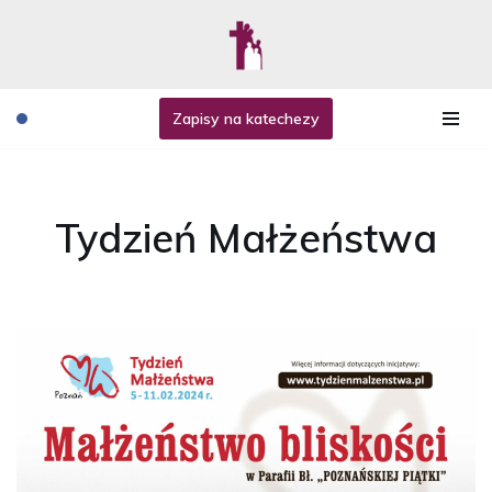
Przejdź
do
treści
Zapisy na katechezy
Tydzień Małżeństwa