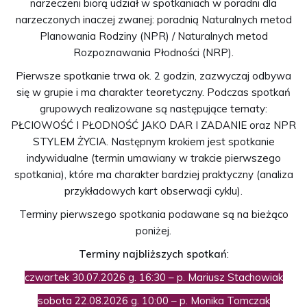
narzeczeni biorą udział w spotkaniach w poradni dla
narzeczonych inaczej zwanej: poradnią Naturalnych metod
Planowania Rodziny (NPR) / Naturalnych metod
Rozpoznawania Płodności (NRP).
Pierwsze spotkanie trwa ok. 2 godzin, zazwyczaj odbywa
się w grupie i ma charakter teoretyczny. Podczas spotkań
grupowych realizowane są następujące tematy:
PŁCIOWOŚĆ I PŁODNOŚĆ JAKO DAR I ZADANIE oraz NPR
STYLEM ŻYCIA. Następnym krokiem jest spotkanie
indywidualne (termin umawiany w trakcie pierwszego
spotkania), które ma charakter bardziej praktyczny (analiza
przykładowych kart obserwacji cyklu).
Terminy pierwszego spotkania podawane są na bieżąco
poniżej.
Terminy najbliższych spotkań
:
czwartek 30.07.2026 g. 16:30 – p. Mariusz Stachowiak
sobota 22.08.2026 g. 10:00 – p. Monika Tomcza
k