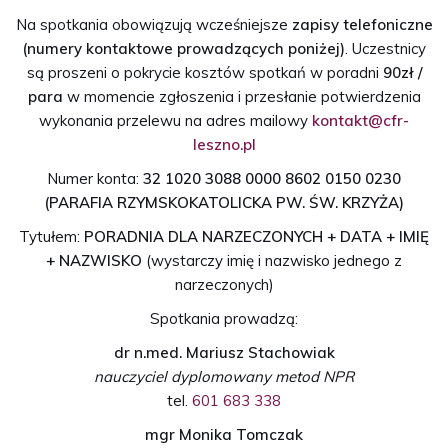
Na spotkania obowiązują wcześniejsze
zapisy telefoniczne
(numery kontaktowe prowadzących poniżej)
. Uczestnicy
są proszeni o pokrycie kosztów spotkań w poradni
90zł /
para
w momencie zgłoszenia i przesłanie potwierdzenia
wykonania przelewu na adres mailowy
kontakt@cfr-
leszno.pl
Numer konta:
32 1020 3088 0000 8602 0150 0230
(PARAFIA RZYMSKOKATOLICKA PW. ŚW. KRZYŻA)
Tytułem:
PORADNIA DLA NARZECZONYCH + DATA + IMIĘ
+ NAZWISKO
(wystarczy imię i nazwisko jednego z
narzeczonych)
Spotkania prowadzą:
dr n.med. Mariusz Stachowiak
nauczyciel dyplomowany metod NPR
tel.
601 683 338
mgr Monika Tomczak